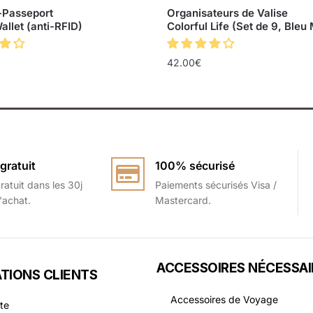
-Passeport
Organisateurs de Valise
allet (anti-RFID)
Colorful Life (Set de 9, Bleu
42.00
€
gratuit
100% sécurisé
ratuit dans les 30j
Paiements sécurisés Visa /
l'achat.
Mastercard.
ACCESSOIRES NÉCESSAI
TIONS CLIENTS
Accessoires de Voyage
te