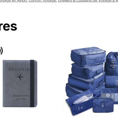
Voyage en Avion
,
Confort Voyage
,
Oreillers & Coussins de Voyage à
res