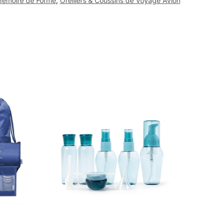
 Mémoire de Forme
,
Oreillers & Coussins de Voyage Avion