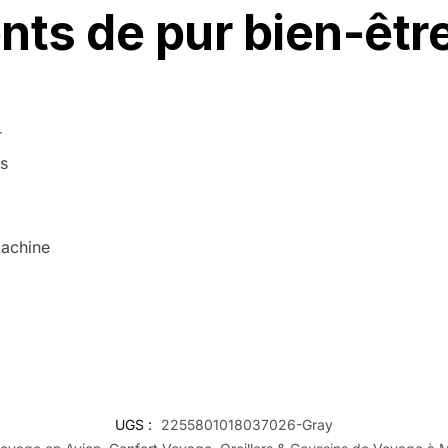
ts de pur bien-être
r
ls
machine
UGS :
2255801018037026-Gray