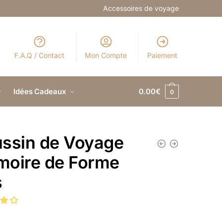
Accessoires de voyage
F.A.Q / Contact
Mon Compte
Paiement
Idées Cadeaux
0.00
€
0
ssin de Voyage
oire de Forme
s