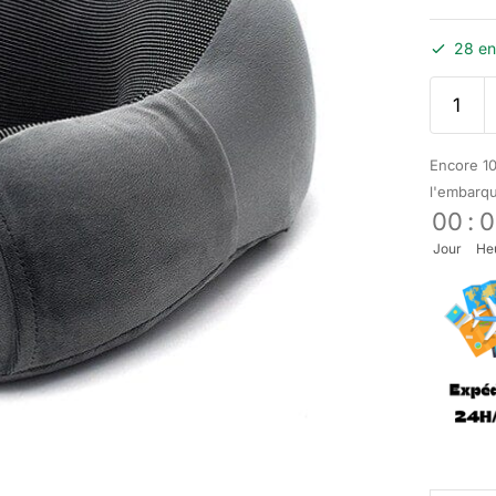
28 en
Encore 10
l'embarq
00
:
0
Jour
He