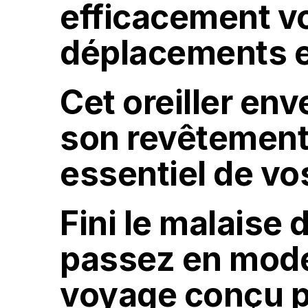
efficacement vo
déplacements en
Cet oreiller env
son revêtement 
essentiel de v
Fini le malaise 
passez en mode
voyage conçu p