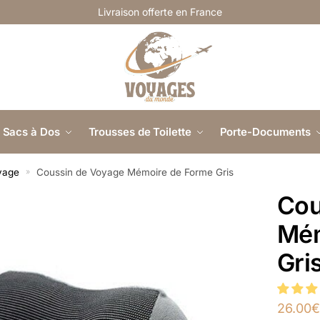
Livraison offerte en France
Sacs à Dos
Trousses de Toilette
Porte-Documents
yage
Coussin de Voyage Mémoire de Forme Gris
»
Cou
Mém
Gri
26.00
€