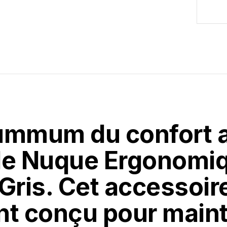
ummum du confort a
 de Nuque Ergonomi
Gris. Cet accessoir
nt conçu pour maint