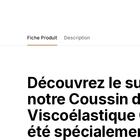
Fiche Produit
Description
Découvrez le s
notre Coussin
Viscoélastique 
été spécialeme