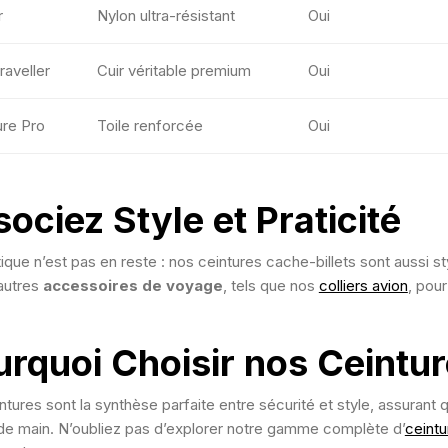
r
Nylon ultra-résistant
Oui
raveller
Cuir véritable premium
Oui
re Pro
Toile renforcée
Oui
ociez Style et Praticité
ique n’est pas en reste : nos ceintures cache-billets sont aussi st
autres
accessoires de voyage
, tels que nos
colliers avion
, pour
rquoi Choisir nos Ceintur
tures sont la synthèse parfaite entre sécurité et style, assurant 
de main. N’oubliez pas d’explorer notre gamme complète d’
ceint