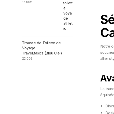
16.00
€
Sé
Ca
Trousse de Toilette de
Notre c
Voyage
soucieu
TravelBasics (Bleu Ciel)
allier s
22.00
€
Av
La tranq
équipée
Disc
Desi