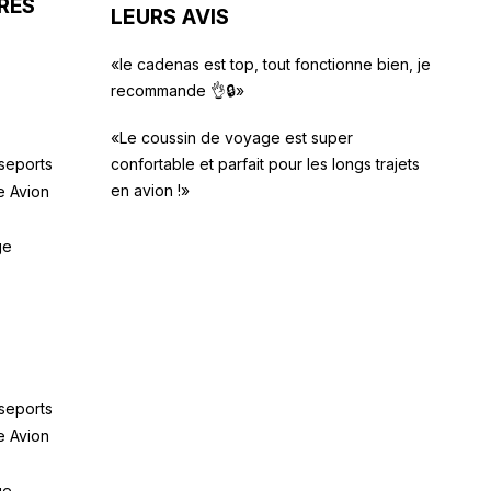
RES
LEURS AVIS
«le cadenas est top, tout fonctionne bien, je
recommande 👌🔒»
«Le coussin de voyage est super
seports
confortable et parfait pour les longs trajets
en avion !»
e Avion
ge
seports
e Avion
ge