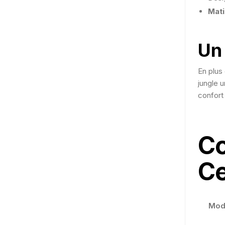
Mat
Un
En plus 
jungle u
confort
Co
Ce
Mod