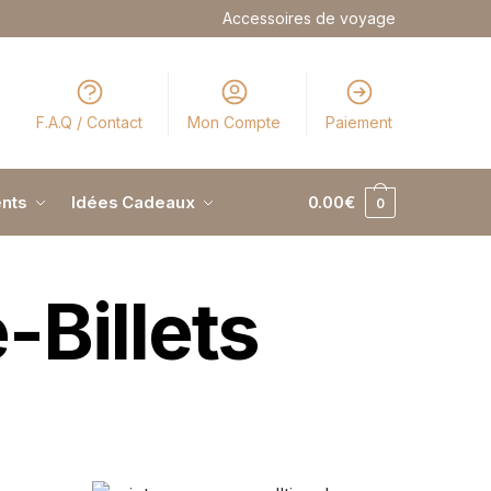
Accessoires de voyage
F.A.Q / Contact
Mon Compte
Paiement
nts
Idées Cadeaux
0.00
€
0
-Billets