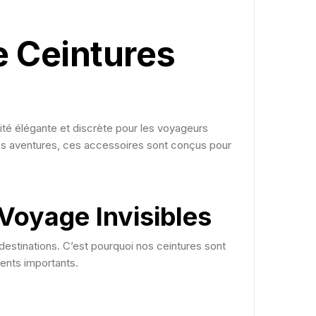
e Ceintures
ité élégante et discrète pour les voyageurs
os aventures, ces accessoires sont conçus pour
Voyage Invisibles
 destinations. C’est pourquoi nos ceintures sont
ents importants.