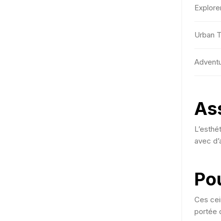
Explore
Urban T
Adventu
Ass
L’esthét
avec d’
Pou
Ces cein
portée 