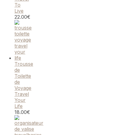
To
Live
22.00
€
Trousse
de
Toilette
de
Voyage
Travel
Your
Life
18.00
€