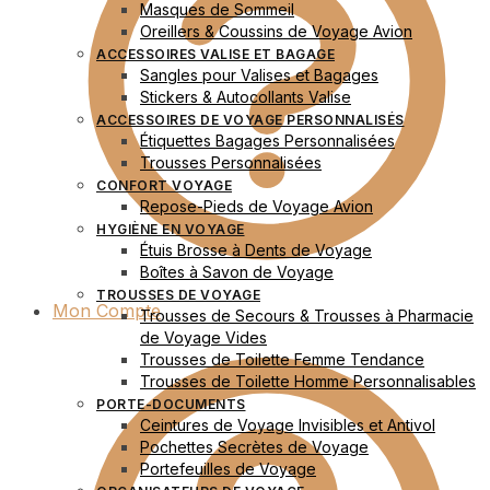
Masques de Sommeil
Oreillers & Coussins de Voyage Avion
ACCESSOIRES VALISE ET BAGAGE
Sangles pour Valises et Bagages
Stickers & Autocollants Valise
ACCESSOIRES DE VOYAGE PERSONNALISÉS
Étiquettes Bagages Personnalisées
Trousses Personnalisées
CONFORT VOYAGE
Repose-Pieds de Voyage Avion
HYGIÈNE EN VOYAGE
Étuis Brosse à Dents de Voyage
Boîtes à Savon de Voyage
TROUSSES DE VOYAGE
Mon Compte
Trousses de Secours & Trousses à Pharmacie
de Voyage Vides
Trousses de Toilette Femme Tendance
Trousses de Toilette Homme Personnalisables
PORTE-DOCUMENTS
Ceintures de Voyage Invisibles et Antivol
Pochettes Secrètes de Voyage
Portefeuilles de Voyage