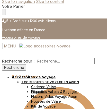
Skip to navigation
Skip to content
Votre Panier
4,/5 ⭐️ Basé sur +1200 avis clients
Livraison offerte en France
Accessoires de voyage
MENU
Recherche pour :
Recherche pour :
Recherche
Recherche
F.A.Q / Contact
Accessoires de Voyage
ACCESSOIRES DE VOYAGE EN AVION
Cadenas Valise
Étiquettes Valises & Bagages
Flacons Vides Voyage Avion
Housses de Valise
Kits de Voyage