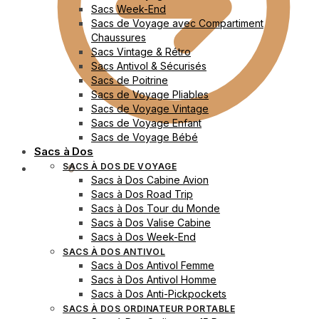
Sacs Week-End
Sacs de Voyage avec Compartiment
Chaussures
Sacs Vintage & Rétro
Sacs Antivol & Sécurisés
Sacs de Poitrine
Sacs de Voyage Pliables
Sacs de Voyage Vintage
Sacs de Voyage Enfant
Sacs de Voyage Bébé
Sacs à Dos
SACS À DOS DE VOYAGE
0.00
€
0
Sacs à Dos Cabine Avion
Sacs à Dos Road Trip
Sacs à Dos Tour du Monde
Sacs à Dos Valise Cabine
Sacs à Dos Week-End
SACS À DOS ANTIVOL
Sacs à Dos Antivol Femme
Sacs à Dos Antivol Homme
Sacs à Dos Anti-Pickpockets
SACS À DOS ORDINATEUR PORTABLE