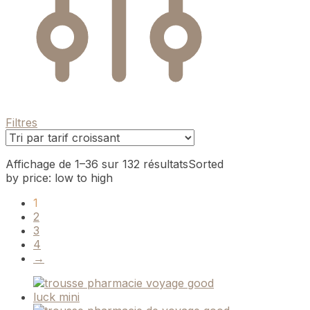
Filtres
Affichage de 1–36 sur 132 résultats
Sorted
by price: low to high
1
2
3
4
→