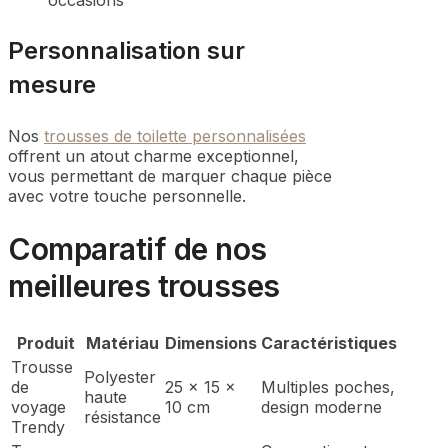
occasions
Personnalisation sur
mesure
Nos
trousses de toilette personnalisées
offrent un atout charme exceptionnel,
vous permettant de marquer chaque pièce
avec votre touche personnelle.
Comparatif de nos
meilleures trousses
Produit
Matériau
Dimensions
Caractéristiques
Trousse
Polyester
de
25 x 15 x
Multiples poches,
haute
voyage
10 cm
design moderne
résistance
Trendy