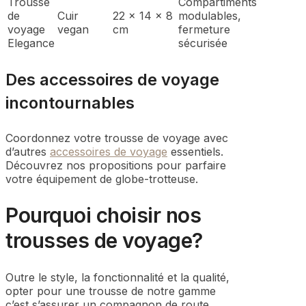
Trousse
Compartiments
de
Cuir
22 x 14 x 8
modulables,
voyage
vegan
cm
fermeture
Elegance
sécurisée
Des accessoires de voyage
incontournables
Coordonnez votre trousse de voyage avec
d’autres
accessoires de voyage
essentiels.
Découvrez nos propositions pour parfaire
votre équipement de globe-trotteuse.
Pourquoi choisir nos
trousses de voyage?
Outre le style, la fonctionnalité et la qualité,
opter pour une trousse de notre gamme
c’est s’assurer un compagnon de route