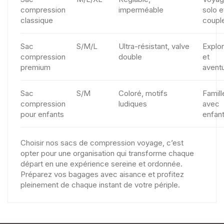
compression
imperméable
solo e
classique
coupl
Sac
S/M/L
Ultra-résistant, valve
Explor
compression
double
et
premium
aventu
Sac
S/M
Coloré, motifs
Famill
compression
ludiques
avec
pour enfants
enfan
Choisir nos sacs de compression voyage, c’est
opter pour une organisation qui transforme chaque
départ en une expérience sereine et ordonnée.
Préparez vos bagages avec aisance et profitez
pleinement de chaque instant de votre périple.