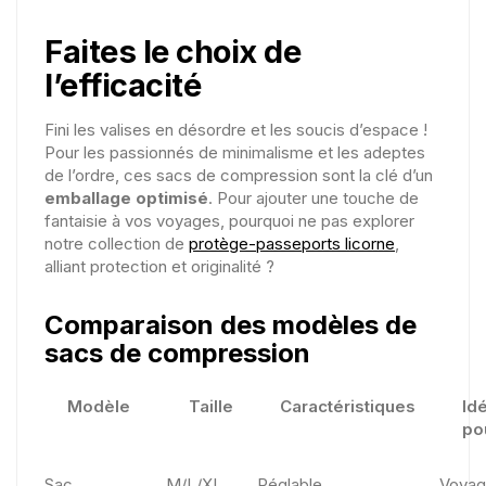
Faites le choix de
l’efficacité
Fini les valises en désordre et les soucis d’espace !
Pour les passionnés de minimalisme et les adeptes
de l’ordre, ces sacs de compression sont la clé d’un
emballage optimisé
. Pour ajouter une touche de
fantaisie à vos voyages, pourquoi ne pas explorer
notre collection de
protège-passeports licorne
,
alliant protection et originalité ?
Comparaison des modèles de
sacs de compression
Modèle
Taille
Caractéristiques
Id
po
Sac
M/L/XL
Réglable,
Voyag