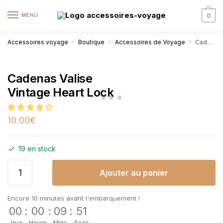
MENU
0
Accessoires voyage
Boutique
Accessoires de Voyage
Cadenas Valise Vintage Heart Lock
»
»
»
Cadenas Valise
Vintage Heart Lock
10.00
€
19 en stock
Ajouter au panier
Encore 10 minutes avant l'embarquement !
00
:
00
:
09
:
51
Jour
Heure
Mins
Secs