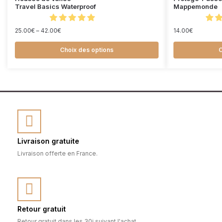
Travel Basics Waterproof
Mappemonde
25.00
€
–
42.00
€
14.00
€
Choix des options
C
Livraison gratuite
Livraison offerte en France.
Retour gratuit
Retour gratuit dans les 30j suivant l'achat.