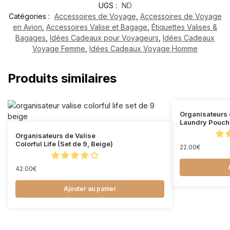
UGS :
ND
Catégories :
Accessoires de Voyage
,
Accessoires de Voyage
en Avion
,
Accessoires Valise et Bagage
,
Étiquettes Valises &
Bagages
,
Idées Cadeaux pour Voyageurs
,
Idées Cadeaux
Voyage Femme
,
Idées Cadeaux Voyage Homme
Produits similaires
Organisateurs 
Laundry Pouch 
Organisateurs de Valise
Colorful Life (Set de 9, Beige)
22.00
€
42.00
€
Ajouter au panier