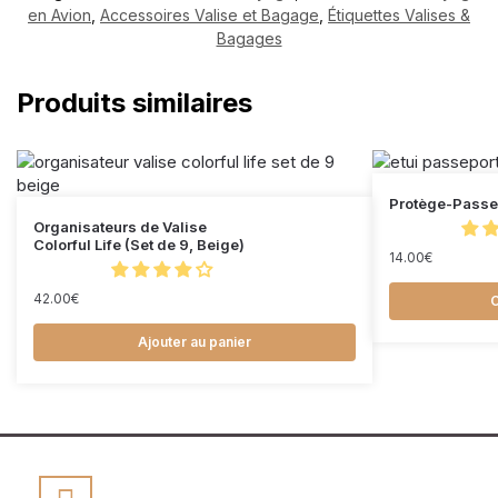
en Avion
,
Accessoires Valise et Bagage
,
Étiquettes Valises &
Bagages
Produits similaires
Protège-Passep
Organisateurs de Valise
Colorful Life (Set de 9, Beige)
14.00
€
42.00
€
C
Ajouter au panier