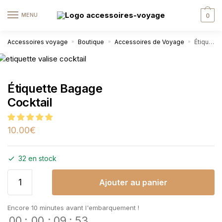
MENU
0
Accessoires voyage
Boutique
Accessoires de Voyage
Étiquette Bagage Cocktail
»
»
»
Étiquette Bagage
Cocktail
10.00
€
32 en stock
Ajouter au panier
Encore 10 minutes avant l'embarquement !
00
:
00
:
09
:
52