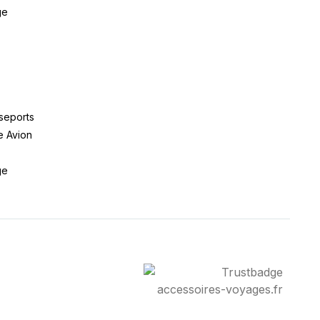
ge
seports
e Avion
ge