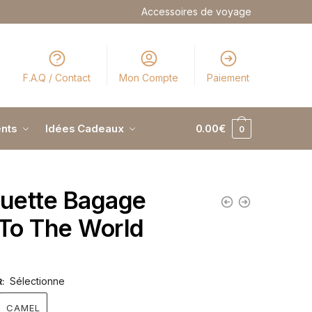
Accessoires de voyage
F.A.Q / Contact
Mon Compte
Paiement
nts
Idées Cadeaux
0.00
€
0
quette Bagage
 To The World
Sélectionne
R
:
CAMEL