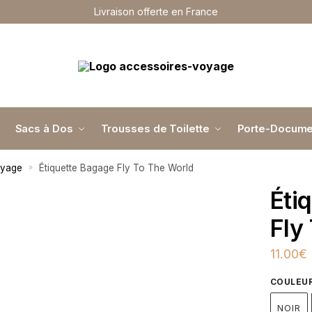
Livraison offerte en France
Sacs à Dos
Trousses de Toilette
Porte-Docume
oyage
Étiquette Bagage Fly To The World
»
Éti
Fly
11.00
€
COULEU
NOIR