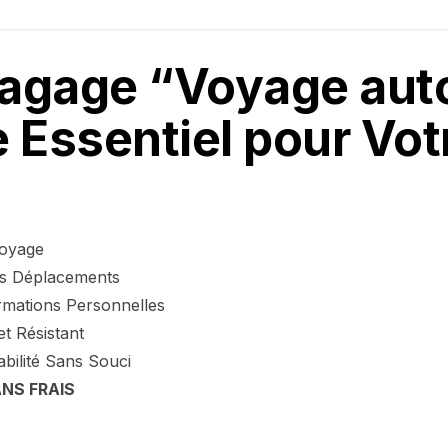
 Bagage “Voyage au
 Essentiel pour Vot
Voyage
des Déplacements
rmations Personnelles
t Résistant
bilité Sans Souci
NS FRAIS