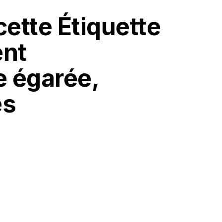
ette Étiquette
ent
e égarée,
es