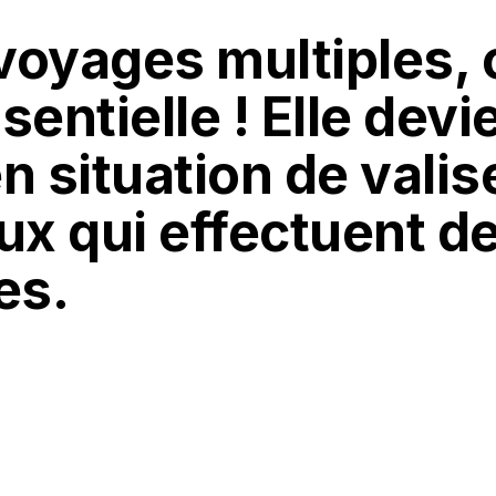
oyages multiples, c
entielle ! Elle devi
n situation de valis
ux qui effectuent d
es.