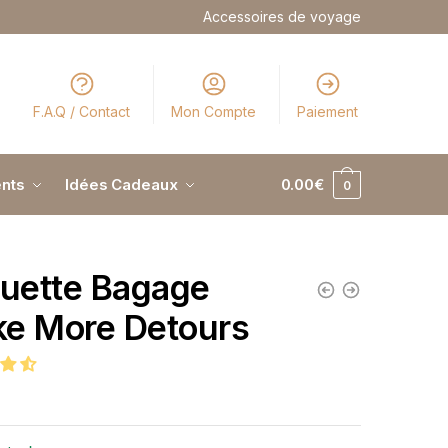
Accessoires de voyage
F.A.Q / Contact
Mon Compte
Paiement
nts
Idées Cadeaux
0.00
€
0
quette Bagage
e More Detours