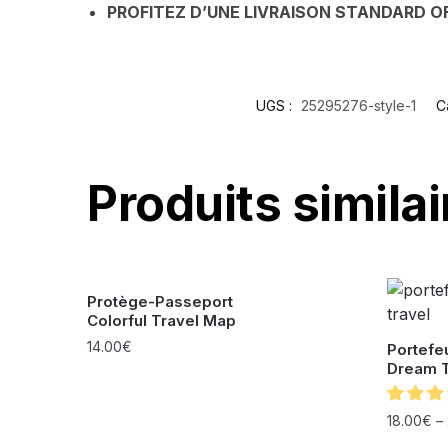
PROFITEZ D’UNE LIVRAISON STANDARD O
UGS :
25295276-style-1
C
Produits similai
Protège-Passeport
Colorful Travel Map
14.00
€
Portefe
Dream T
18.00
€
–