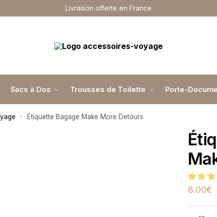
Livraison offerte en France
Sacs à Dos
Trousses de Toilette
Porte-Docume
oyage
Étiquette Bagage Make More Detours
»
Éti
Mak
8.00
€