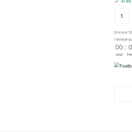
10 en
Encore 10
l'embarq
00
:
Jour
He