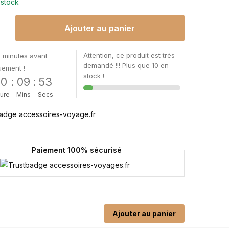
 stock
Ajouter au panier
Attention, ce produit est très
 minutes avant
demandé !!! Plus que 10 en
uement !
stock !
00
:
09
:
52
ure
Mins
Secs
Paiement 100% sécurisé
Ajouter au panier