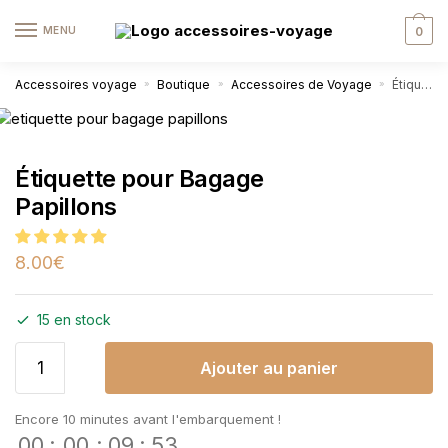
MENU
0
Accessoires voyage
Boutique
Accessoires de Voyage
Étiquette pour Bagage Papillons
»
»
»
Étiquette pour Bagage
Papillons
8.00
€
15 en stock
Ajouter au panier
Encore 10 minutes avant l'embarquement !
00
:
00
:
09
:
52