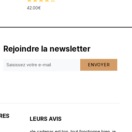
42.00
€
Rejoindre la newsletter
ENVOYER
RES
LEURS AVIS
«le cadenas est top, tout fonctionne bien, je