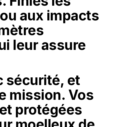
 Finies les
s ou aux impacts
omètres
ui leur assure
 sécurité, et
te mission. Vos
et protégées
eur moelleux de