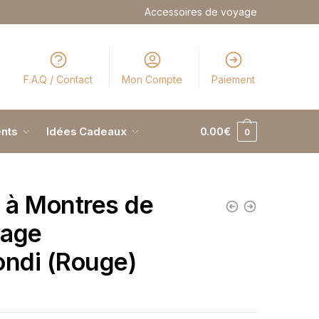
Accessoires de voyage
F.A.Q / Contact
Mon Compte
Paiement
nts
Idées Cadeaux
0.00
€
0
i à Montres de
age
ondi (Rouge)
€