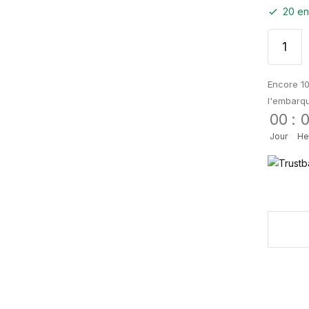
20 en
Encore 10
l'embarq
00
:
Jour
He