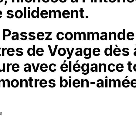
xe solidement.
 ! Passez commande 
res de Voyage dès 
ture avec élégance t
 montres bien-aimé
ge