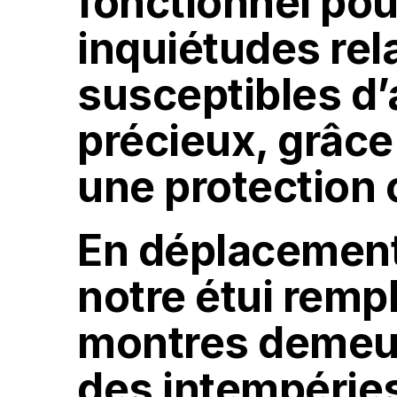
fonctionnel pou
inquiétudes rel
susceptibles d
précieux, grâce 
une protection 
En déplacement,
notre étui remp
montres demeur
des intempéries