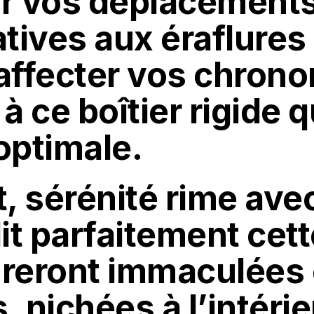
r vos déplacements.
atives aux éraflure
’affecter vos chron
à ce boîtier rigide q
optimale.
 sérénité rime avec
lit parfaitement cet
eront immaculées 
, nichées à l’intéri