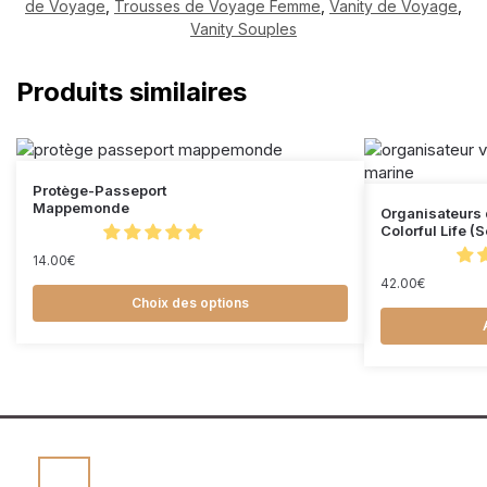
de Voyage
,
Trousses de Voyage Femme
,
Vanity de Voyage
,
Vanity Souples
Produits similaires
Protège-Passeport
Mappemonde
Organisateurs 
Colorful Life (
14.00
€
42.00
€
Choix des options