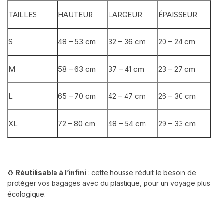
TAILLES
HAUTEUR
LARGEUR
ÉPAISSEUR
S
48 – 53 cm
32 – 36 cm
20 – 24 cm
M
58 – 63 cm
37 – 41 cm
23 – 27 cm
L
65 – 70 cm
42 – 47 cm
26 – 30 cm
XL
72 – 80 cm
48 – 54 cm
29 – 33 cm
♻️
Réutilisable à l’infini
: cette housse réduit le besoin de
protéger vos bagages avec du plastique, pour un voyage plus
écologique.