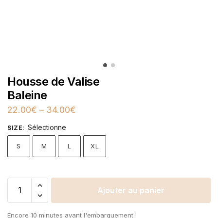
Housse de Valise
Baleine
22.00
€
–
34.00
€
Sélectionne
SIZE
:
S
M
L
XL
Ajouter au panier
Encore 10 minutes avant l'embarquement !