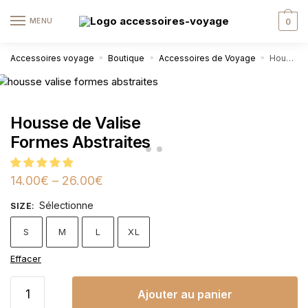
MENU
0
Accessoires voyage
Boutique
Accessoires de Voyage
Housse de Valise Formes Abstraites
»
»
»
Housse de Valise
Formes Abstraites
14.00
€
–
26.00
€
Sélectionne
SIZE
:
S
M
L
XL
Effacer
Ajouter au panier