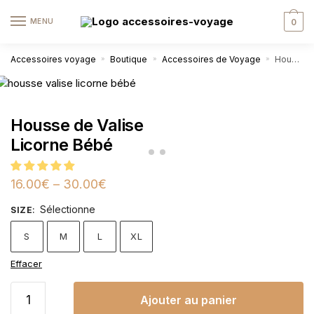
MENU
0
Accessoires voyage
Boutique
Accessoires de Voyage
Housse de Valise Licorne Bébé
»
»
»
Housse de Valise
Licorne Bébé
16.00
€
–
30.00
€
Sélectionne
SIZE
:
S
M
L
XL
Effacer
Ajouter au panier