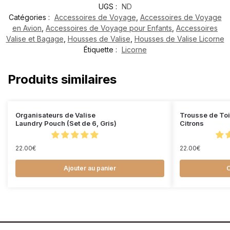
UGS :
ND
Catégories :
Accessoires de Voyage
,
Accessoires de Voyage
en Avion
,
Accessoires de Voyage pour Enfants
,
Accessoires
Valise et Bagage
,
Housses de Valise
,
Housses de Valise Licorne
Étiquette :
Licorne
Produits similaires
Organisateurs de Valise
Trousse de Toi
Laundry Pouch (Set de 6, Gris)
Citrons
22.00
€
22.00
€
Ajouter au panier
C