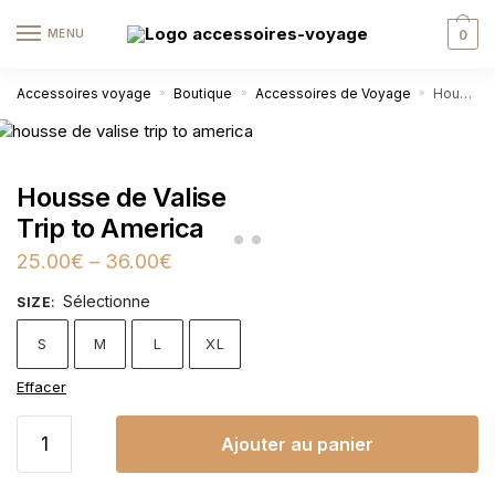
MENU
0
Accessoires voyage
Boutique
Accessoires de Voyage
Housse de Valise Trip to America
»
»
»
Housse de Valise
Trip to America
25.00
€
–
36.00
€
Sélectionne
SIZE
:
S
M
L
XL
Effacer
Ajouter au panier