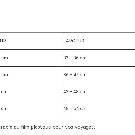
UR
LARGEUR
8 cm
32 – 36 cm
5 cm
36 – 42 cm
4 cm
42 – 48 cm
0 cm
48 – 54 cm
urable au film plastique pour vos voyages.