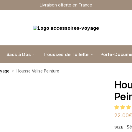
Livraison offerte en France
Sacs à Dos
Trousses de Toilette
Porte-Docume
oyage
Housse Valise Peinture
»
Hou
Pei
22.00
Sé
SIZE
: