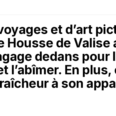
oyages et d’art pict
 Housse de Valise a
agage dedans pour l
et l’abîmer. En plus,
raîcheur à son app