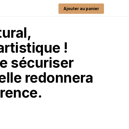
Ajouter au panier
ural,
rtistique !
e sécuriser
 elle redonnera
arence.