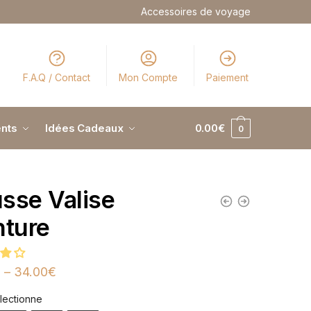
Accessoires de voyage
F.A.Q / Contact
Mon Compte
Paiement
nts
Idées Cadeaux
0.00
€
0
sse Valise
nture
€
–
34.00
€
lectionne