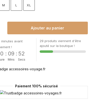
M
L
XL
Ajouter au panier
29 produits viennent d'être
 minutes avant
ajouté sur la boutique !
uement !
00
:
09
:
51
ure
Mins
Secs
Paiement 100% sécurisé