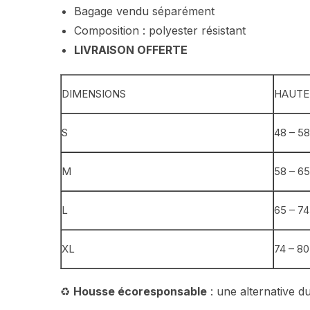
Bagage vendu séparément
Composition : polyester résistant
LIVRAISON OFFERTE
DIMENSIONS
HAUTE
S
48 – 5
M
58 – 6
L
65 – 7
XL
74 – 8
♻️
Housse écoresponsable
: une alternative d