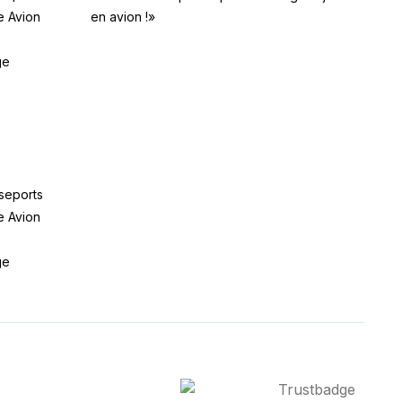
en avion !»
e Avion
ge
seports
e Avion
ge