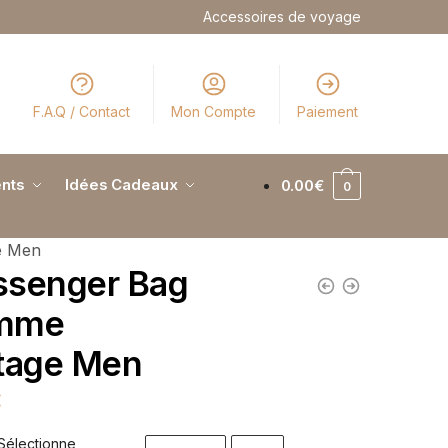
Accessoires de voyage
F.A.Q / Contact
Mon Compte
Paiement
nts
Idées Cadeaux
0.00
€
0
e Men
senger Bag
mme
tage Men
€
Sélectionne