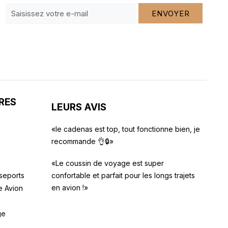
ENVOYER
RES
LEURS AVIS
«le cadenas est top, tout fonctionne bien, je
recommande 👌🔒»
«Le coussin de voyage est super
seports
confortable et parfait pour les longs trajets
en avion !»
e Avion
ge