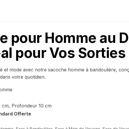
le pour Homme au De
l pour Vos Sorties
lité et mode avec notre sacoche homme à bandoulière, con
dans votre quotidien.
 homme
21 cm, Profondeur 10 cm
ndard Offerte
 Homme
,
Sacs à Bandoulière
,
Sacs à Main de Voyage
,
Sacs de Voy