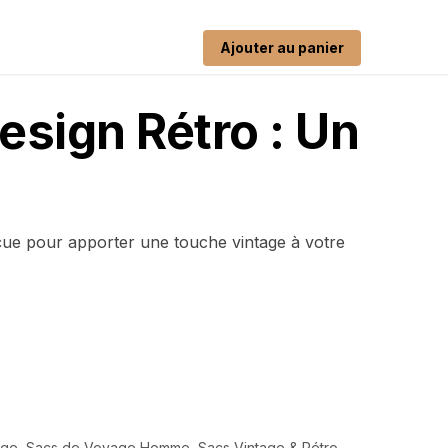
Ajouter au panier
sign Rétro : Un
çue pour apporter une touche vintage à votre
age
,
Sacs de Voyage Homme
,
Sacs Vintage & Rétro