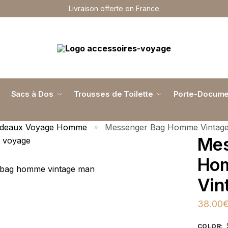
Livraison offerte en France
Sacs à Dos
Trousses de Toilette
Porte-Docume
adeaux Voyage Homme
Messenger Bag Homme Vintag
»
Mes
Ho
Vin
38.00
COLOR
: