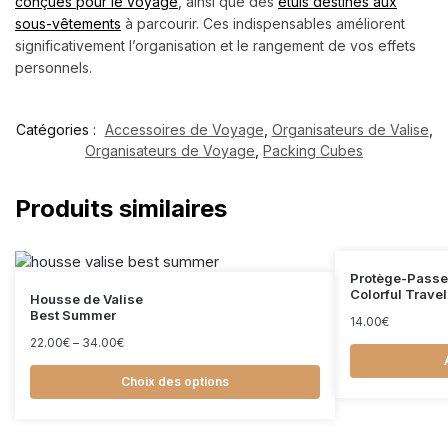
conçues pour le voyage
, ainsi que des
étuis destinés aux
sous-vêtements
à parcourir. Ces indispensables améliorent
significativement l’organisation et le rangement de vos effets
personnels.
Catégories :
Accessoires de Voyage
,
Organisateurs de Valise
,
Organisateurs de Voyage
,
Packing Cubes
Produits similaires
Protège-Passe
Colorful Trave
Housse de Valise
Best Summer
14.00
€
22.00
€
–
34.00
€
Choix des options