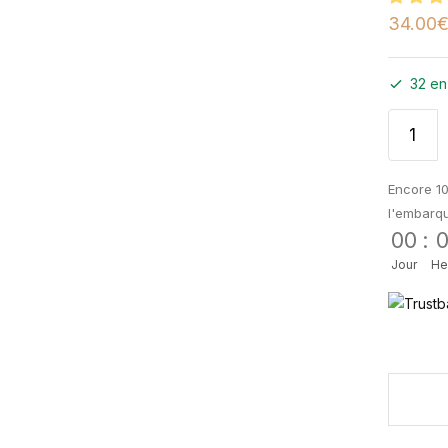
34.00
32 en
Encore 10
l'embarq
00
:
Jour
He