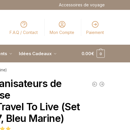
Accessoires de voyage
F.A.Q / Contact
Mon Compte
Paiement
nts
Idées Cadeaux
0.00
€
0
ine)
anisateurs de
ise
Travel To Live (Set
7, Bleu Marine)