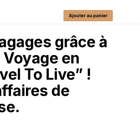
Ajouter au panier
bagages grâce à
e Voyage en
vel To Live” !
ffaires de
se.