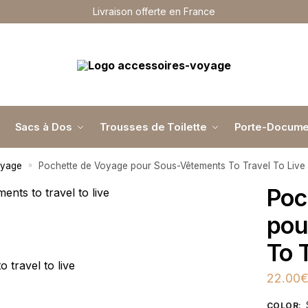
Livraison offerte en France
Sacs à Dos
Trousses de Toilette
Porte-Docume
oyage
Pochette de Voyage pour Sous-Vêtements To Travel To Live
»
Poc
pou
To 
22.00
COLOR
: