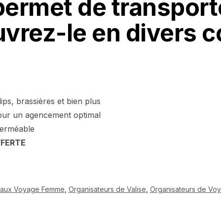
permet de transpor
rez-le en divers co
lips, brassières et bien plus
pour un agencement optimal
perméable
FFERTE
eaux Voyage Femme
,
Organisateurs de Valise
,
Organisateurs de Vo