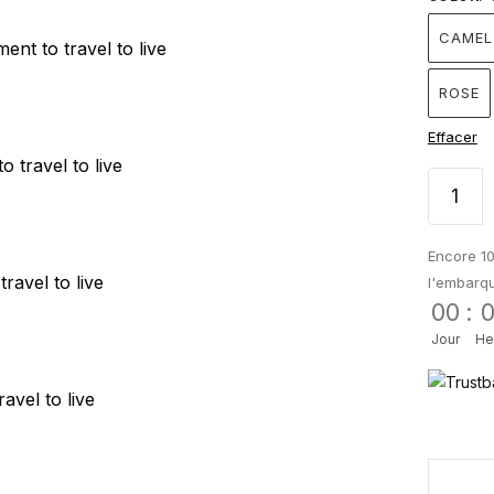
CAMEL
ROSE
Effacer
Encore 10
l'embarq
00
:
Jour
He