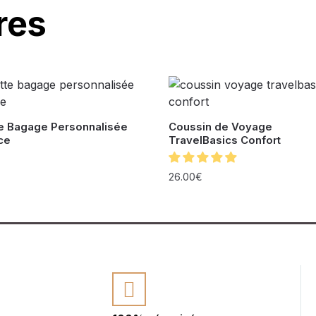
res
te Bagage Personnalisée
Coussin de Voyage
ce
TravelBasics Confort
26.00
€