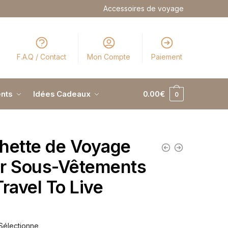
Accessoires de voyage
F.A.Q / Contact
Mon Compte
Paiement
nts
Idées Cadeaux
0.00
€
0
hette de Voyage
r Sous-Vêtements
Travel To Live
€
Sélectionne