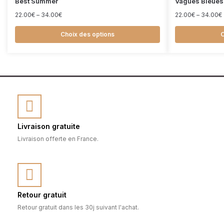
Best Summer
Vagues Bleues
22.00
€
–
34.00
€
22.00
€
–
34.00
€
Choix des options
C
Livraison gratuite
Livraison offerte en France.
Retour gratuit
Retour gratuit dans les 30j suivant l'achat.