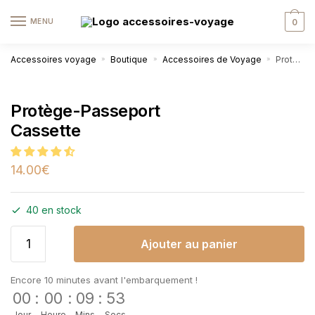
MENU
0
Accessoires voyage
Boutique
Accessoires de Voyage
Protège-Passeport Cassette
»
»
»
Protège-Passeport
Cassette
14.00
€
40 en stock
Ajouter au panier
Encore 10 minutes avant l'embarquement !
00
:
00
:
09
:
52
Jour
Heure
Mins
Secs