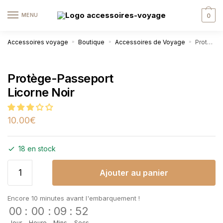
MENU
0
Accessoires voyage
Boutique
Accessoires de Voyage
Protège-Passeport Licorne Noir
»
»
»
Protège-Passeport
Licorne Noir
10.00
€
18 en stock
Ajouter au panier
Encore 10 minutes avant l'embarquement !
00
:
00
:
09
:
52
Jour
Heure
Mins
Secs