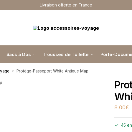
Livraison offerte en France
Sacs à Dos
Trousses de Toilette
Porte-Docume
oyage
Protège-Passeport White Antique Map
»
Pro
Whi
8.00
€
45 en