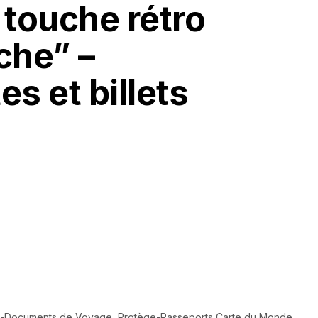
 touche rétro
che” –
s et billets
te-Documents de Voyage
,
Protège-Passeports Carte du Monde
,