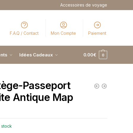
Accessoires de voyage
F.A.Q / Contact
Mon Compte
Paiement
nts
Idées Cadeaux
0.00
€
0
tège-Passeport
te Antique Map
 stock