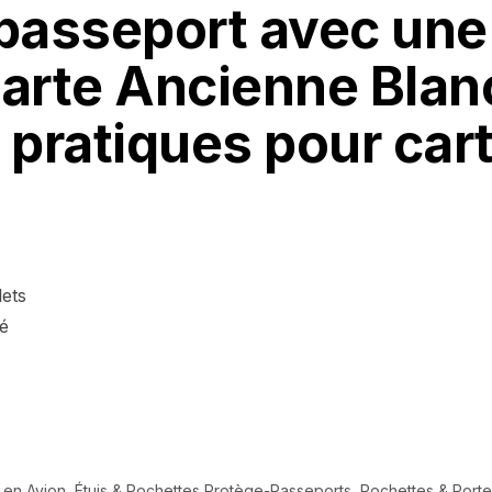
passeport avec une
Carte
Ancienne Blan
ratiques pour carte
lets
té
 en Avion
,
Étuis & Pochettes Protège-Passeports
,
Pochettes & Por