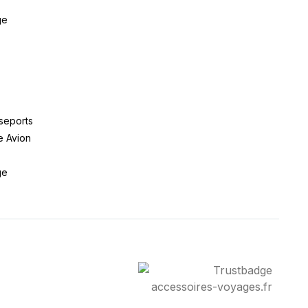
ge
seports
e Avion
ge