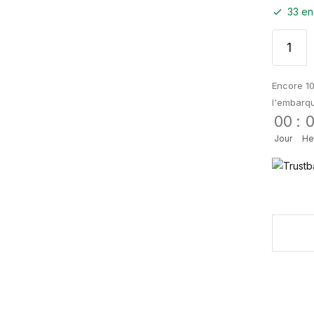
33 en
Encore 10
l'embarq
00
:
Jour
He