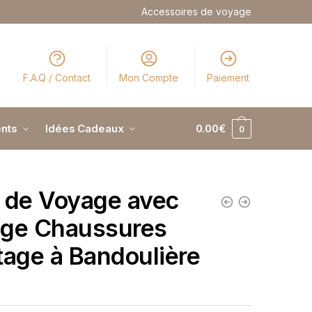
Accessoires de voyage
F.A.Q / Contact
Mon Compte
Paiement
nts
Idées Cadeaux
0.00
€
0
 de Voyage avec
ge Chaussures
tage à Bandoulière