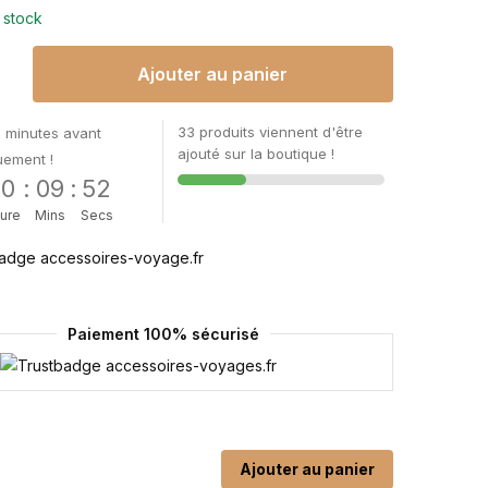
 stock
Ajouter au panier
33 produits viennent d'être
 minutes avant
ajouté sur la boutique !
uement !
00
:
09
:
51
ure
Mins
Secs
Paiement 100% sécurisé
Ajouter au panier