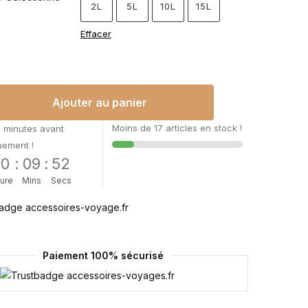
2L
5L
10L
15L
Effacer
Ajouter au panier
Moins de 17 articles en stock !
 minutes avant
uement !
00
:
09
:
51
ure
Mins
Secs
Paiement 100% sécurisé