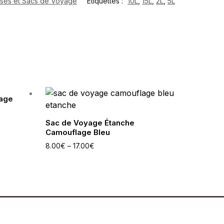
ises et Sacs de Voyage
Étiquettes :
10L
,
15L
,
2L
,
5L
yage
Sac de Voyage Étanche
Camouflage Bleu
8.00
€
–
17.00
€