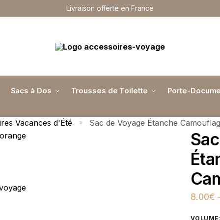
Livraison offerte en France
Sacs à Dos
Trousses de Toilette
Porte-Docume
res Vacances d'Été
Sac de Voyage Étanche Camoufla
»
Sac
Éta
Cam
8.00
€
VOLUME