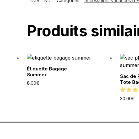
UGS :
ND
Catégories :
Accessoires Vacances d'É
Produits similai
Étiquette Bagage
Summer
Sac de
Tote Ba
8.00
€
30.00
€