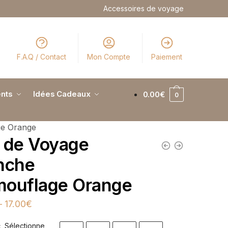
Accessoires de voyage
F.A.Q / Contact
Mon Compte
Paiement
nts
Idées Cadeaux
0.00
€
0
ge Orange
 de Voyage
nche
ouflage Orange
–
17.00
€
Sélectionne
: