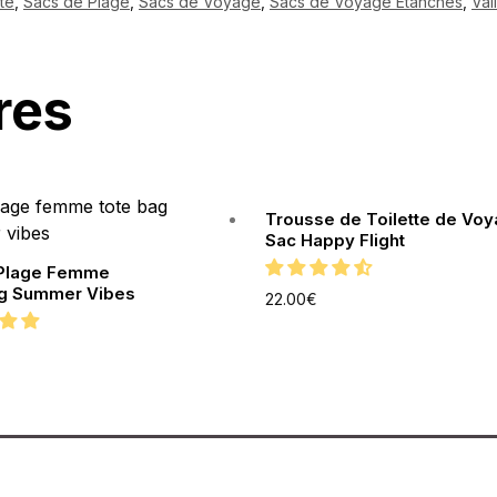
té
,
Sacs de Plage
,
Sacs de Voyage
,
Sacs de Voyage Étanches
,
Val
res
Trousse de Toilette de Vo
Sac Happy Flight
 Plage Femme
g Summer Vibes
22.00
€