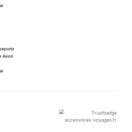
ge
seports
e Avion
ge