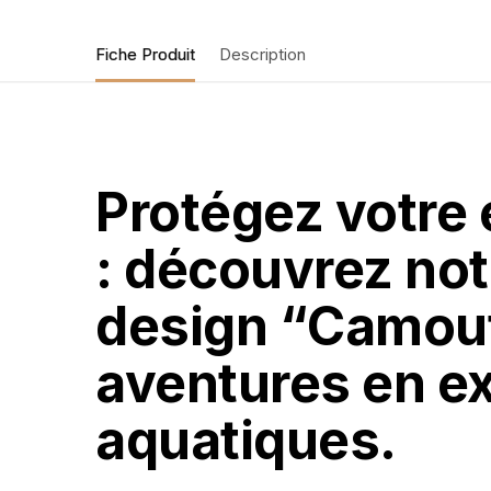
Fiche Produit
Description
Protégez votre
: découvrez no
design “Camouf
aventures en ex
aquatiques.