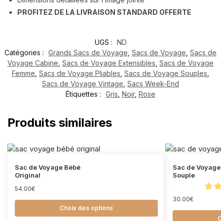
PROFITEZ DE LA LIVRAISON STANDARD OFFERTE
UGS :
ND
Catégories :
Grands Sacs de Voyage
,
Sacs de Voyage
,
Sacs de
Voyage Cabine
,
Sacs de Voyage Extensibles
,
Sacs de Voyage
Femme
,
Sacs de Voyage Pliables
,
Sacs de Voyage Souples
,
Sacs de Voyage Vintage
,
Sacs Week-End
Étiquettes :
Gris
,
Noir
,
Rose
Produits similaires
Sac de Voyage Bébé
Sac de Voyag
Original
Souple
54.00
€
30.00
€
Choix des options
C