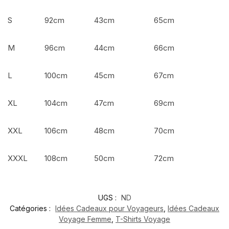
S
92cm
43cm
65cm
M
96cm
44cm
66cm
L
100cm
45cm
67cm
XL
104cm
47cm
69cm
XXL
106cm
48cm
70cm
XXXL
108cm
50cm
72cm
UGS :
ND
Catégories :
Idées Cadeaux pour Voyageurs
,
Idées Cadeaux
Voyage Femme
,
T-Shirts Voyage