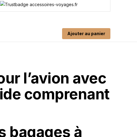
Ajouter au panier
our l’avion avec
cide comprenant
es bagages à