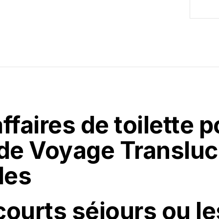
faires de toilette p
 de Voyage Translu
des
 courts séjours ou l