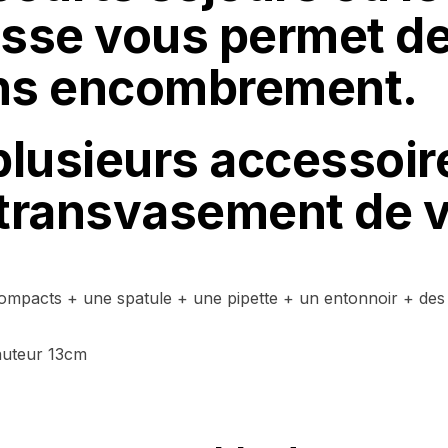
usse vous permet de
ans encombrement.
 plusieurs accessoir
le transvasement de 
ompacts + une spatule + une pipette + un entonnoir + des é
auteur 13cm