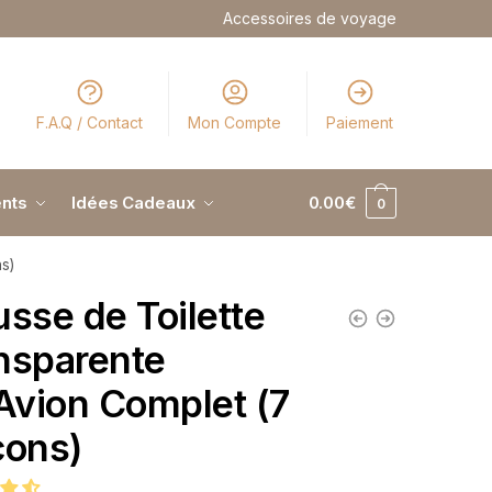
Accessoires de voyage
F.A.Q / Contact
Mon Compte
Paiement
nts
Idées Cadeaux
0.00
€
0
s)
usse de Toilette
nsparente
 Avion Complet (7
cons)