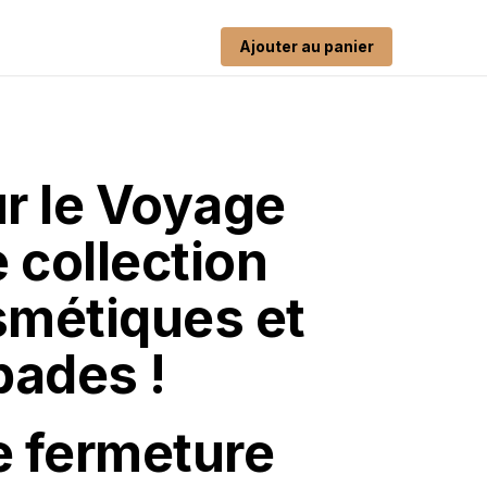
Ajouter au panier
r le Voyage
 collection
osmétiques et
pades !
e fermeture