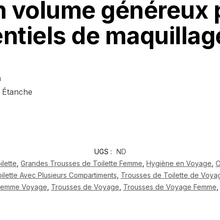
 un volume généreux 
ntiels de maquillag
m
t Étanche
UGS :
ND
lette
,
Grandes Trousses de Toilette Femme
,
Hygiène en Voyage
,
O
ilette Avec Plusieurs Compartiments
,
Trousses de Toilette de Voya
 Femme Voyage
,
Trousses de Voyage
,
Trousses de Voyage Femme