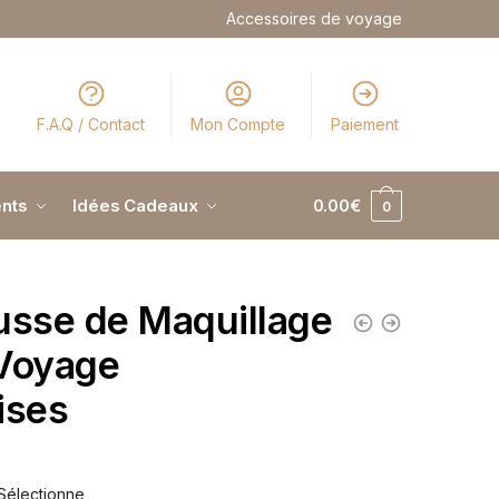
Accessoires de voyage
F.A.Q / Contact
Mon Compte
Paiement
nts
Idées Cadeaux
0.00
€
0
usse de Maquillage
Voyage
ises
Sélectionne