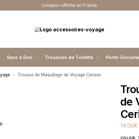
Livraison offerte en France
Sacs à Dos
Trousses de Toilette
Porte-Docume
oyage
Trousse de Maquillage de Voyage Cerises
»
Tro
de 
Cer
14.00
€
COLOR
: