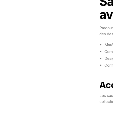
Sa
av
Parcour
des des
Maté
Comp
Desi
Conf
Ac
Les sac
collect