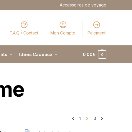
Accessoires de voyage
F.A.Q / Contact
Mon Compte
Paiement
nts
Idées Cadeaux
0.00
€
0
mme
1
2
3