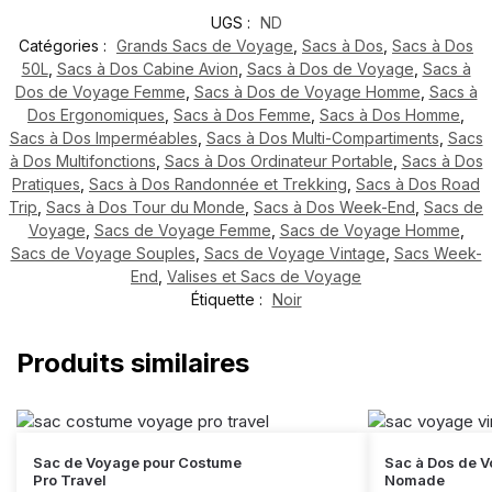
UGS :
ND
Catégories :
Grands Sacs de Voyage
,
Sacs à Dos
,
Sacs à Dos
50L
,
Sacs à Dos Cabine Avion
,
Sacs à Dos de Voyage
,
Sacs à
Dos de Voyage Femme
,
Sacs à Dos de Voyage Homme
,
Sacs à
Dos Ergonomiques
,
Sacs à Dos Femme
,
Sacs à Dos Homme
,
Sacs à Dos Imperméables
,
Sacs à Dos Multi-Compartiments
,
Sacs
à Dos Multifonctions
,
Sacs à Dos Ordinateur Portable
,
Sacs à Dos
Pratiques
,
Sacs à Dos Randonnée et Trekking
,
Sacs à Dos Road
Trip
,
Sacs à Dos Tour du Monde
,
Sacs à Dos Week-End
,
Sacs de
Voyage
,
Sacs de Voyage Femme
,
Sacs de Voyage Homme
,
Sacs de Voyage Souples
,
Sacs de Voyage Vintage
,
Sacs Week-
End
,
Valises et Sacs de Voyage
Étiquette :
Noir
Produits similaires
Sac de Voyage pour Costume
Sac à Dos de V
Pro Travel
Nomade