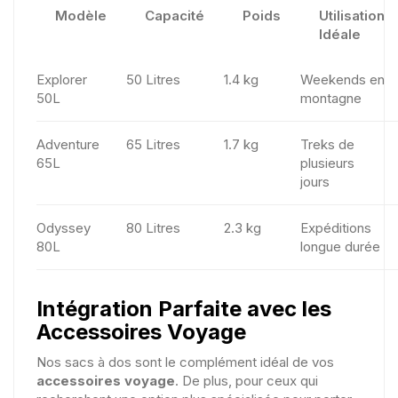
Modèle
Capacité
Poids
Utilisation
Idéale
Explorer
50 Litres
1.4 kg
Weekends en
50L
montagne
Adventure
65 Litres
1.7 kg
Treks de
65L
plusieurs
jours
Odyssey
80 Litres
2.3 kg
Expéditions
80L
longue durée
Intégration Parfaite avec les
Accessoires Voyage
Nos sacs à dos sont le complément idéal de vos
accessoires voyage
. De plus, pour ceux qui