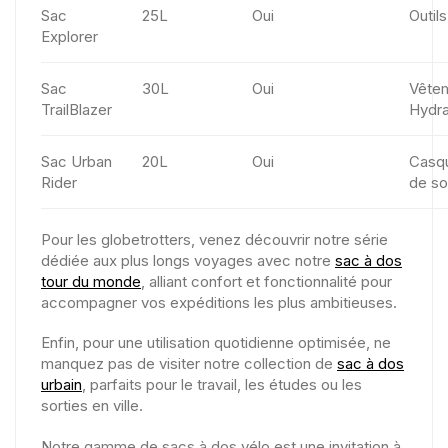
Sac
25L
Oui
Outil
Explorer
Sac
30L
Oui
Vête
TrailBlazer
Hydra
Sac Urban
20L
Oui
Casqu
Rider
de sol
Pour les globetrotters, venez découvrir notre série
dédiée aux plus longs voyages avec notre
sac à dos
tour du monde
, alliant confort et fonctionnalité pour
accompagner vos expéditions les plus ambitieuses.
Enfin, pour une utilisation quotidienne optimisée, ne
manquez pas de visiter notre collection de
sac à dos
urbain
, parfaits pour le travail, les études ou les
sorties en ville.
Notre gamme de sacs à dos vélo est une invitation à