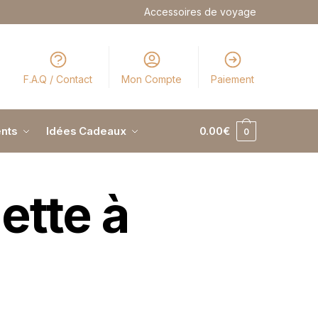
Accessoires de voyage
F.A.Q / Contact
Mon Compte
Paiement
nts
Idées Cadeaux
0.00
€
0
ette à