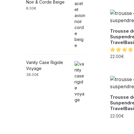
Noir & Corde Beige
8.00
€
Trousse de
Suspendr
TravelBasi
22.00
€
Vanity Case Rigide
Voyage
38.00
€
Trousse de
Suspendr
TravelBasi
22.00
€