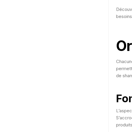
Découvr
besoins
Or
Chacune
permett
de sham
Fon
L’aspec
S’accro
produit