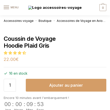
MENU
0
Accessoires voyage
Boutique
Accessoires de Voyage en Avion
»
»
Coussin de Voyage
Hoodie Plaid Gris
22.00
€
16 en stock
Ajouter au panier
Encore 10 minutes avant l'embarquement !
00
:
00
:
09
:
52
Jour
Heure
Mins
Secs