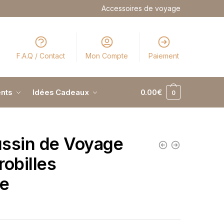
Accessoires de voyage
F.A.Q / Contact
Mon Compte
Paiement
nts
Idées Cadeaux
0.00
€
0
ssin de Voyage
robilles
e