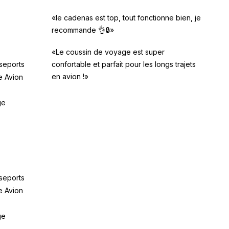
«le cadenas est top, tout fonctionne bien, je
recommande 👌🔒»
«Le coussin de voyage est super
seports
confortable et parfait pour les longs trajets
en avion !»
e Avion
ge
seports
e Avion
ge