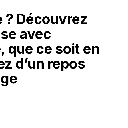
e ? Découvrez
ose avec
, que ce soit en
tez d’un repos
age