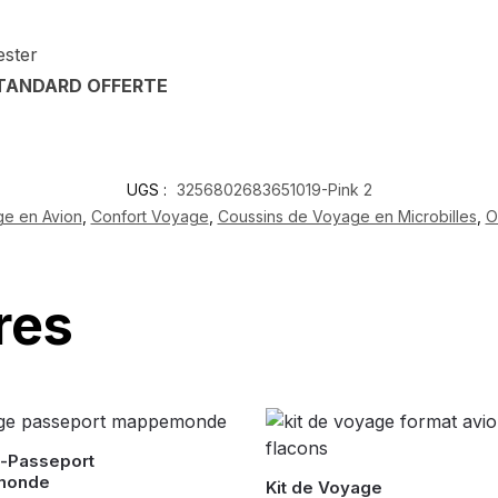
ester
STANDARD OFFERTE
UGS :
3256802683651019-Pink 2
ge en Avion
,
Confort Voyage
,
Coussins de Voyage en Microbilles
,
O
res
-Passeport
monde
Kit de Voyage