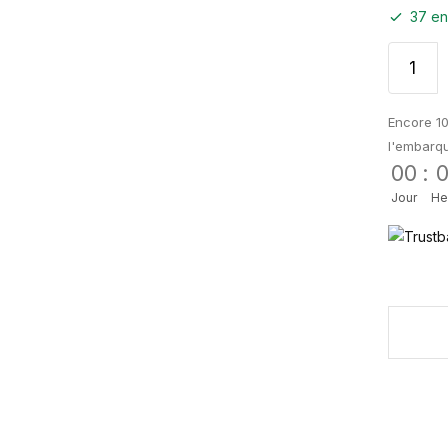
37 en
Encore 10
l'embarq
00
:
Jour
He