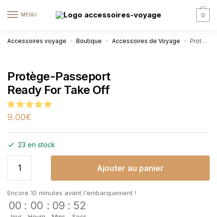
MENU
0
Accessoires voyage
Boutique
Accessoires de Voyage
Protège-Passeport Ready For Take Off
»
»
»
Protège-Passeport
Ready For Take Off
9.00
€
23 en stock
Ajouter au panier
Encore 10 minutes avant l'embarquement !
00
:
00
:
09
:
51
Jour
Heure
Mins
Secs