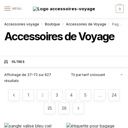
MENU
0
Accessoires voyage
Boutique
Accessoires de Voyage
Page 2
»
»
»
Accessoires de Voyage
FILTRES
Affichage de 37–72 sur 927
résultats
1
2
3
4
5
…
24
25
26