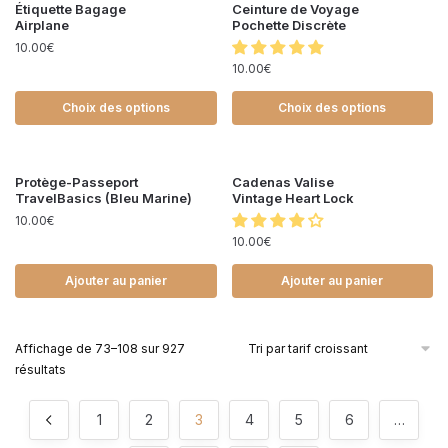
Étiquette Bagage
Ceinture de Voyage
Airplane
Pochette Discrète
10.00
€
10.00
€
Choix des options
Choix des options
Protège-Passeport
Cadenas Valise
TravelBasics (Bleu Marine)
Vintage Heart Lock
10.00
€
10.00
€
Ajouter au panier
Ajouter au panier
Affichage de 73–108 sur 927
résultats
1
2
3
4
5
6
…