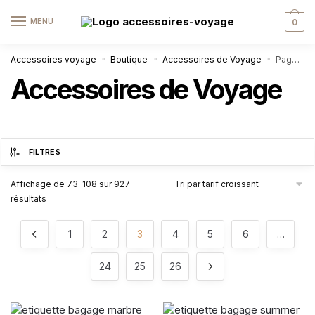
MENU
0
Accessoires voyage
Boutique
Accessoires de Voyage
Page 3
»
»
»
Accessoires de Voyage
FILTRES
Affichage de 73–108 sur 927
résultats
1
2
3
4
5
6
…
24
25
26